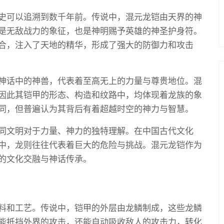
史可以追溯到数千年前。传说中，混元龙铠由天界的神
是无敌战力的象征，也是神明赐予英雄的神圣护身符。
合，注入了天地的精华，形成了强大的防御力和攻击
神话中的神兽，代表着至高无上的力量与尊贵地位。混
因此其铠甲的形态、构造和纹路中，均体现着龙族的象
同，但普遍认为其背后有着超越时空的神力与智慧。
同文明对于力量、神力的独特理解。在中国古代文化
中，龙则往往代表着巨大的危险与挑战。混元龙铠作为
的文化交融与神话传承。
料和工艺。传说中，铠甲的外层由龙鳞制成，这些龙鳞
能抵挡外界的攻击，还能自动吸收敌人的攻击力，转化