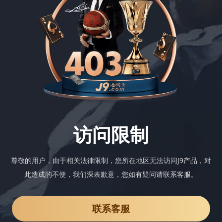
访问限制
尊敬的用户，由于相关法律限制，您所在地区无法访问J9产品，对
此造成的不便，我们深表歉意，您如有疑问请联系客服。
联系客服