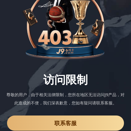
访问限制
尊敬的用户，由于相关法律限制，您所在地区无法访问J9产品，对
此造成的不便，我们深表歉意，您如有疑问请联系客服。
联系客服