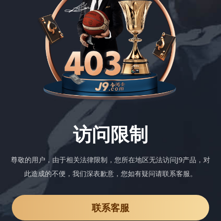
访问限制
尊敬的用户，由于相关法律限制，您所在地区无法访问J9产品，对
此造成的不便，我们深表歉意，您如有疑问请联系客服。
联系客服