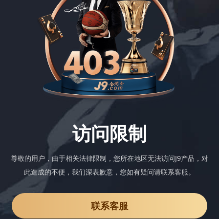
访问限制
尊敬的用户，由于相关法律限制，您所在地区无法访问J9产品，对
此造成的不便，我们深表歉意，您如有疑问请联系客服。
联系客服