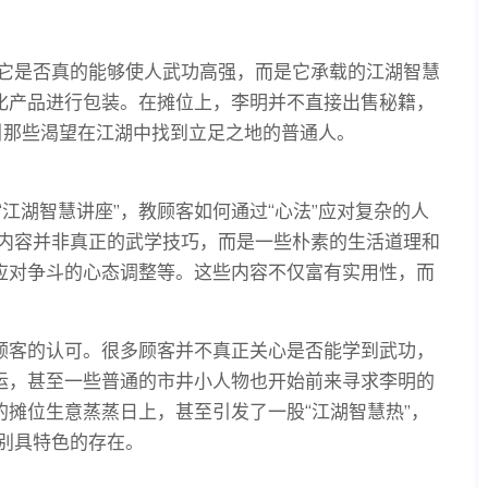
它是否真的能够使人武功高强，而是它承载的江湖智慧
文化产品进行包装。在摊位上，李明并不直接出售秘籍，
吸引那些渴望在江湖中找到立足之地的普通人。
江湖智慧讲座”，教顾客如何通过“心法”应对复杂的人
内容并非真正的武学技巧，而是一些朴素的生活道理和
、应对争斗的心态调整等。这些内容不仅富有实用性，而
多顾客的认可。很多顾客并不真正关心是否能学到武功，
命运，甚至一些普通的市井小人物也开始前来寻求李明的
的摊位生意蒸蒸日上，甚至引发了一股“江湖智慧热”，
别具特色的存在。