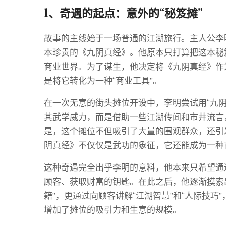
1、奇遇的起点：意外的“秘笈摊”
故事的主线始于一场普通的江湖旅行。主人公李
本珍贵的《九阴真经》。他原本只打算把这本秘
商业世界。为了谋生，他决定将《九阴真经》作
是将它转化为一种“商业工具”。
在一次无意的街头摊位开设中，李明尝试用“九
其武学威力，而是借助一些江湖传闻和市井流言
是，这个摊位不但吸引了大量的围观群众，还引
阴真经》不仅仅是武功的象征，它还能成为一种
这种奇遇完全出乎李明的意料，他本来只希望通
顾客、获取财富的钥匙。在此之后，他逐渐摸索出
籍”，更通过向顾客讲解“江湖智慧”和“人际技巧
增加了摊位的吸引力和生意的规模。