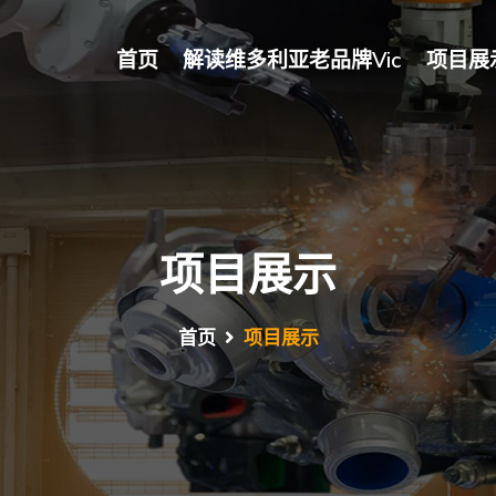
首页
解读维多利亚老品牌vic
项目展
项目展示
首页
项目展示