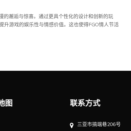
漫的邂逅与惊喜。通过更具个性化的设计和创新的玩
提升游戏的娱乐性与情感价值。这也使得FGO情人节活
地图
联系方式
三亚市搞端巷206号