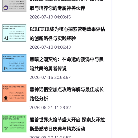
取与培养你的专属神兽伙伴
2026-07-19 04:03:45
以EFFIE奖为核心探索营销效果评估
的创新路径与实践经验
2026-07-18 04:06:43
黑暗之潮契约：在命运的漩涡中与黑
暗共舞的勇者传说
2026-07-16 20:59:57
黑神话悟空加点攻略详解与最佳成长
路径分析
2026-06-21 11:29:32
魔兽世界火焰节盛大开启 探索艾泽拉
斯最燃节日庆典与精彩活动
2026-06-20 11:25:57