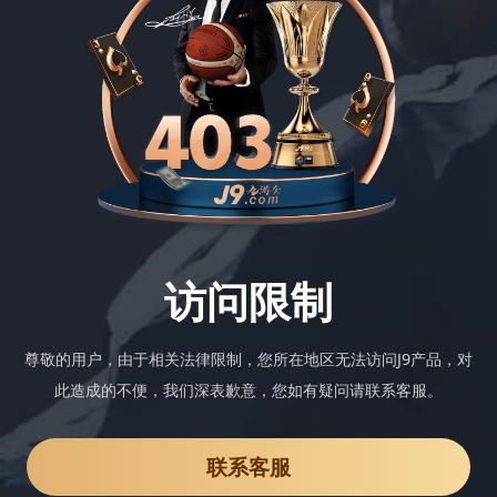
访问限制
尊敬的用户，由于相关法律限制，您所在地区无法访问J9产品，对
此造成的不便，我们深表歉意，您如有疑问请联系客服。
联系客服