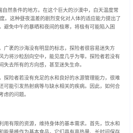
极端自然条件的地方。在这个巨大的沙漠中，白天温度常
零度。这种昼夜温差的剧烈变化对人体的适应能力提出了
，避免中午的暴晒和夜间的极寒，将极有可能陷入困
。广袤的沙海没有明显的标志，探险者很容易迷失方
风力将沙粒刮向空中，能见度几乎为零。探险者若没有
间失去所有的方向感，甚至迷失生命。
，探险者若没有充足的水和良好的水源管理能力，很难
还可能引发热射病等与缺水相关的疾病。因此，如何合
考虑的问题。
利用有限的资源，维持身体的基本需求。首先，饮水和
和能量棒作为基本食品，它们具有高热量、长时间保存